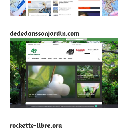
dededanssonjardin.com
rockette-libre.org